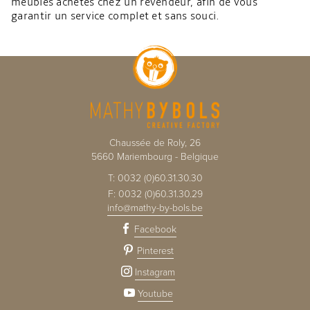
meubles achetés chez un revendeur, afin de vous
garantir un service complet et sans souci.
Chaussée de Roly, 26
5660
Mariembourg
-
Belgique
T:
0032 (0)60.31.30.30
F:
0032 (0)60.31.30.29
info@mathy-by-bols.be
Facebook
Pinterest
Instagram
Youtube