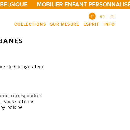
BELGIQUE
MOBILIER ENFANT PERSONNALISÉ
fr
en
nl
COLLECTIONS
SUR MESURE
ESPRIT
INFO
BANES
e : le Configurateur
eur qui correspondent
il vous suffit de
-by-bols.be.