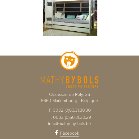
Chaussée de Roly, 26
5660
Mariembourg
-
Belgique
T:
0032 (0)60.31.30.30
F:
0032 (0)60.31.30.29
info@mathy-by-bols.be
Facebook