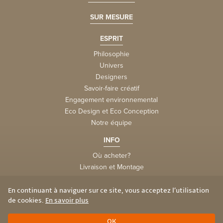
SUR MESURE
ESPRIT
Philosophie
Univers
Designers
Savoir-faire créatif
Engagement environnemental
Eco Design et Eco Conception
Notre équipe
INFO
Où acheter?
Livraison et Montage
la FAQtory
Vie privée et cookies
En continuant à naviguer sur ce site, vous acceptez l’utilisation
de cookies.
En savoir plus
© Mathy by Bols 2026 — website by
Tentwelve
OK