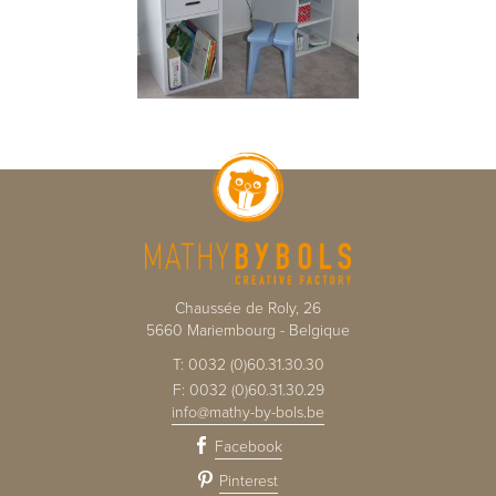
Chaussée de Roly, 26
5660
Mariembourg
-
Belgique
T:
0032 (0)60.31.30.30
F:
0032 (0)60.31.30.29
info@mathy-by-bols.be
Facebook
Pinterest