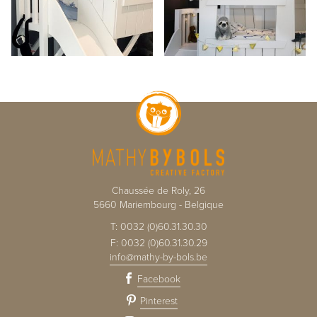
Chaussée de Roly, 26
5660
Mariembourg
-
Belgique
T:
0032 (0)60.31.30.30
F:
0032 (0)60.31.30.29
info@mathy-by-bols.be
Facebook
Pinterest