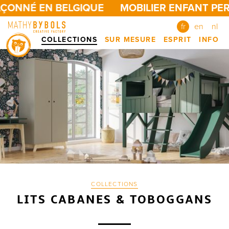
ONNÉ EN BELGIQUE
MOBILIER ENFANT PERS
fr
en
nl
COLLECTIONS
SUR MESURE
ESPRIT
INFO
COLLECTIONS
LITS CABANES & TOBOGGANS