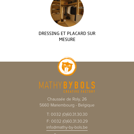
DRESSING ET PLACARD SUR
MESURE
Chaussée de Roly, 26
5660
Mariembourg
-
Belgique
T:
0032 (0)60.31.30.30
F:
0032 (0)60.31.30.29
info@mathy-by-bols.be