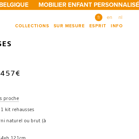
BELGIQUE
MOBILIER ENFANT PERSONNALISÉ,
fr
en
nl
COLLECTIONS
SUR MESURE
ESPRIT
INFO
SES
 457€
s proche
 1 kit rehausses
rni naturel ou brut (à
x34xh.121cm