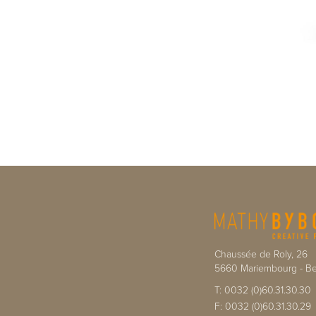
Chaussée de Roly, 26
5660
Mariembourg
-
Be
T:
0032 (0)60.31.30.30
F:
0032 (0)60.31.30.29