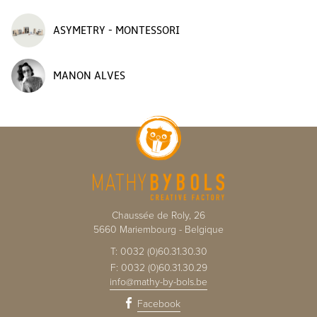
ASYMETRY - MONTESSORI
MANON ALVES
Chaussée de Roly, 26
5660
Mariembourg
-
Belgique
T:
0032 (0)60.31.30.30
F:
0032 (0)60.31.30.29
info@mathy-by-bols.be
Facebook