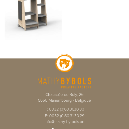
Chaussée de Roly, 26
5660
Mariembourg
-
Belgique
T:
0032 (0)60.31.30.30
F:
0032 (0)60.31.30.29
info@mathy-by-bols.be