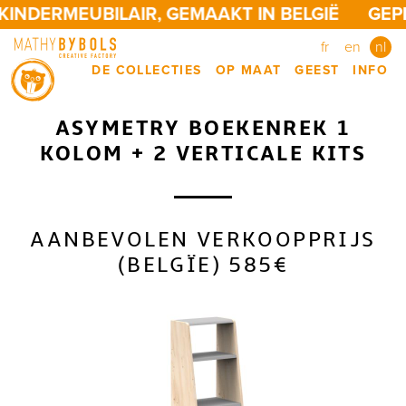
INDERMEUBILAIR, GEMAAKT IN BELGIË
GEPE
fr
en
nl
DE COLLECTIES
OP MAAT
GEEST
INFO
ASYMETRY BOEKENREK 1
KOLOM + 2 VERTICALE KITS
AANBEVOLEN VERKOOPPRIJS
(BELGÏE) 585€