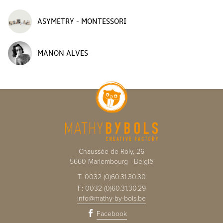
ASYMETRY - MONTESSORI
MANON ALVES
Chaussée de Roly, 26
5660
Mariembourg
-
België
T:
0032 (0)60.31.30.30
F:
0032 (0)60.31.30.29
info@mathy-by-bols.be
Facebook