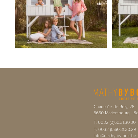
Chaussée de Roly, 26
5660
Mariembourg
-
Be
T:
0032 (0)60.31.30.30
F:
0032 (0)60.31.30.29
info@mathy-by-bols.be