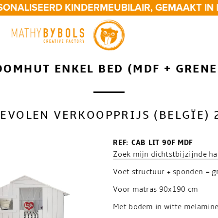
ALISEERD KINDERMEUBILAIR, GEMAAKT IN BE
OOMHUT ENKEL BED (MDF + GRENE
EVOLEN VERKOOPPRIJS (BELGÏE) 
REF: CAB LIT 90F MDF
Zoek mijn dichtstbijzijnde h
Voet structuur + sponden = g
Voor matras 90x190 cm
Met bodem in witte melamin