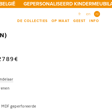
LGIË
GEPERSONALISEERD KINDERMEUBILAIR,
fr
en
nl
DE COLLECTIES
OP MAAT
GEEST
INFO
N)
2789€
andelaar
renen
e MDF geperforeerde