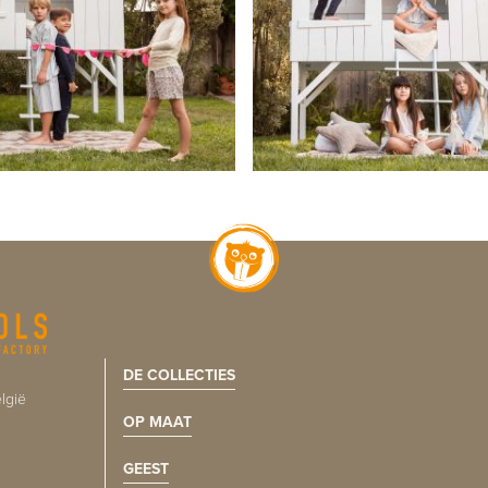
DE COLLECTIES
lgië
OP MAAT
GEEST