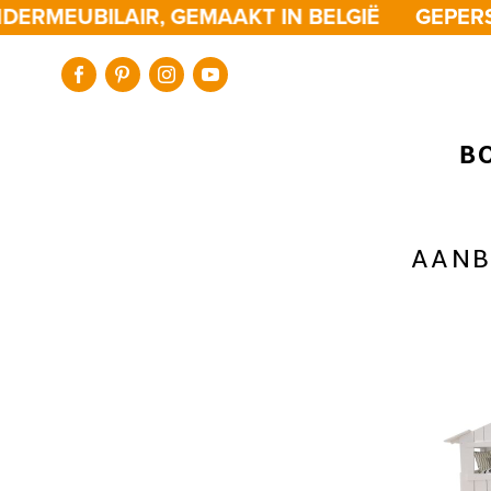
RMEUBILAIR, GEMAAKT IN BELGIË
GEPERSON
B
AANB